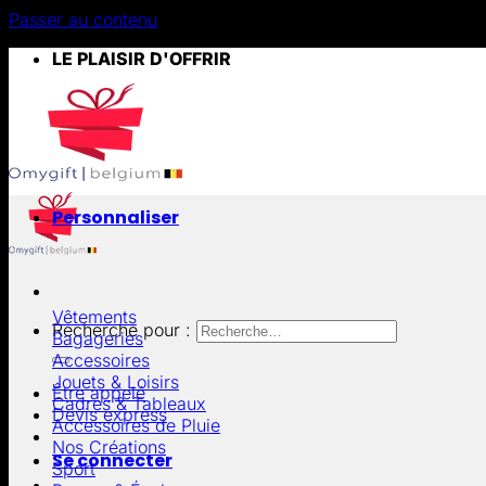
Passer au contenu
LE PLAISIR D'OFFRIR
Personnaliser
Vêtements
Recherche pour :
Bagageries
Accessoires
Jouets & Loisirs
Être appelé
Cadres & Tableaux
Devis express
Accessoires de Pluie
Nos Créations
Se connecter
Sport