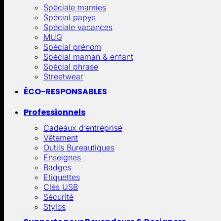
Spéciale mamies
Spécial papys
Spéciale vacances
MUG
Spécial prénom
Spécial maman & enfant
Spécial phrase
Streetwear
ÉCO-RESPONSABLES
Professionnels
Cadeaux d’entreprise
Vêtement
Outils Bureautiques
Enseignes
Badges
Etiquettes
Clés USB
Sécurité
Stylos