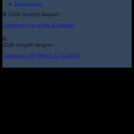
Devis express
© 2026 Omygift Belgium
Conditions
Vie privée & Cookies
©
2026 Omygift Belgium
Conditions
VIE PRIVÉE & COOKIES