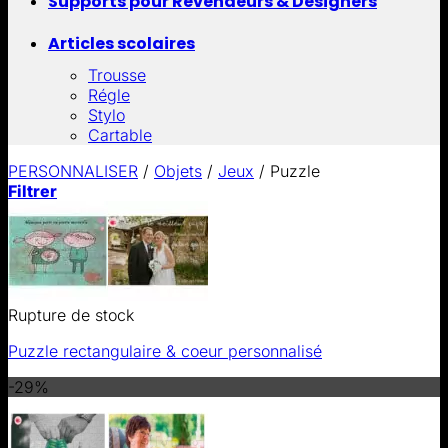
Supports pour Revendeurs & Designers
Articles scolaires
Trousse
Régle
Stylo
Cartable
PERSONNALISER
/
Objets
/
Jeux
/
Puzzle
Filtrer
Rupture de stock
Puzzle rectangulaire & coeur personnalisé
-29%