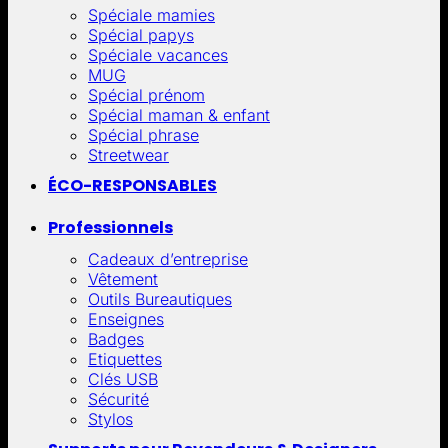
Spéciale mamies
Spécial papys
Spéciale vacances
MUG
Spécial prénom
Spécial maman & enfant
Spécial phrase
Streetwear
ÉCO-RESPONSABLES
Professionnels
Cadeaux d’entreprise
Vêtement
Outils Bureautiques
Enseignes
Badges
Etiquettes
Clés USB
Sécurité
Stylos