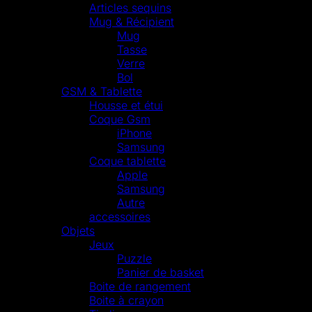
Articles sequins
Mug & Récipient
Mug
Tasse
Verre
Bol
GSM & Tablette
Housse et étui
Coque Gsm
iPhone
Samsung
Coque tablette
Apple
Samsung
Autre
accessoires
Objets
Jeux
Puzzle
Panier de basket
Boite de rangement
Boite à crayon