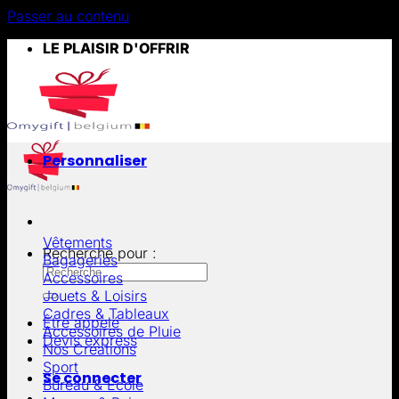
Passer au contenu
LE PLAISIR D'OFFRIR
Personnaliser
Vêtements
Recherche pour :
Bagageries
Accessoires
Jouets & Loisirs
Cadres & Tableaux
Être appelé
Accessoires de Pluie
Devis express
Nos Créations
Sport
Se connecter
Bureau & École