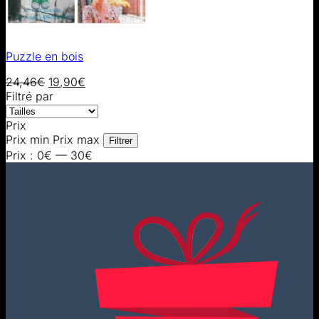
Puzzle en bois
24,46
€
19,90
€
Filtré par
Prix
Prix min
Prix max
Filtrer
Prix :
0€
—
30€