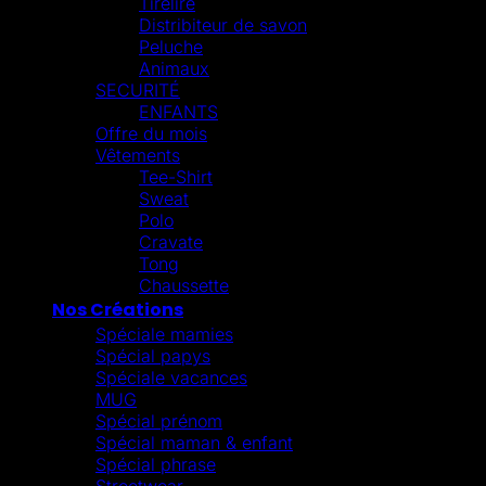
Tirelire
Distribiteur de savon
Peluche
Animaux
SECURITÉ
ENFANTS
Offre du mois
Vêtements
Tee-Shirt
Sweat
Polo
Cravate
Tong
Chaussette
Nos Créations
Spéciale mamies
Spécial papys
Spéciale vacances
MUG
Spécial prénom
Spécial maman & enfant
Spécial phrase
Streetwear