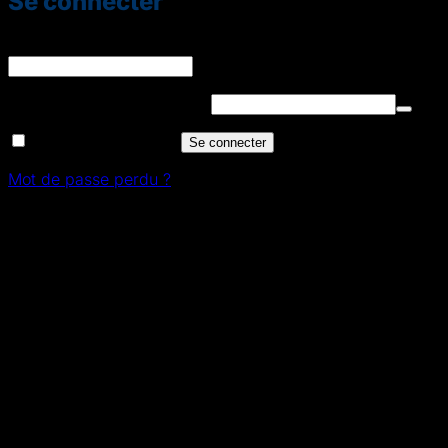
Se connecter
Identifiant ou e-mail
*
Obligatoire
Mot de passe
*
Obligatoire
Se souvenir de moi
Se connecter
Mot de passe perdu ?