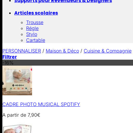
Supports pour Revendeurs & Designers
Articles scolaires
Trousse
Régle
Stylo
Cartable
PERSONNALISER
/
Maison & Déco
/
Cuisine & Compagnie
Filtrer
-16%
CADRE PHOTO MUSICAL SPOTIFY
A partir de
7,90
€