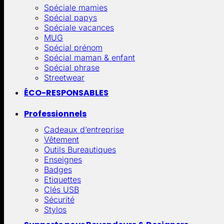
Spéciale mamies
Spécial papys
Spéciale vacances
MUG
Spécial prénom
Spécial maman & enfant
Spécial phrase
Streetwear
ÉCO-RESPONSABLES
Professionnels
Cadeaux d’entreprise
Vêtement
Outils Bureautiques
Enseignes
Badges
Etiquettes
Clés USB
Sécurité
Stylos