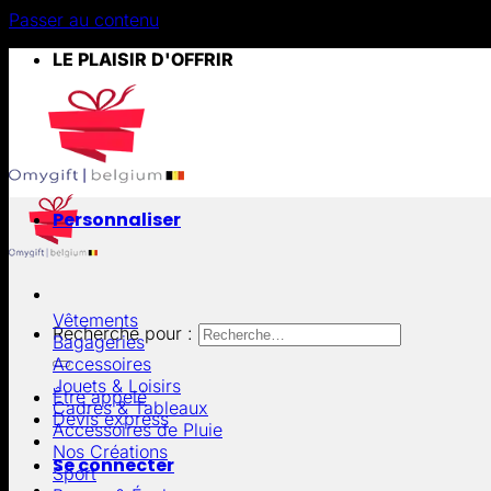
Passer au contenu
LE PLAISIR D'OFFRIR
Personnaliser
Vêtements
Recherche pour :
Bagageries
Accessoires
Jouets & Loisirs
Être appelé
Cadres & Tableaux
Devis express
Accessoires de Pluie
Nos Créations
Se connecter
Sport