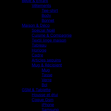
Bébé & Enfant
Vêtements
Tee-shirt
Body
Bonnet
Maison & Déco
Spécial Noël
Cuisine & Compagnie
Textil linge maison
Tableau
Horloge
Cadre
Articles sequins
Mug & Récipient
Mug
Tasse
Verre
Bol
GSM & Tablette
Housse et étui
Coque Gsm
iPhone
Samsung