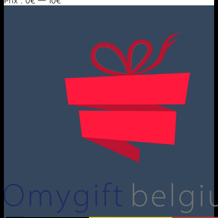
Prix :
0€
—
10€