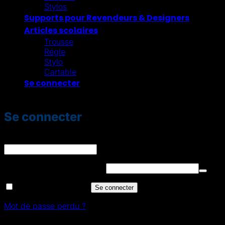
Stylos
Supports pour Revendeurs & Designers
Articles scolaires
Trousse
Régle
Stylo
Cartable
Se connecter
Se connecter
Identifiant ou e-mail
*
Obligatoire
Mot de passe
*
Obligatoire
Se souvenir de moi
Se connecter
Mot de passe perdu ?