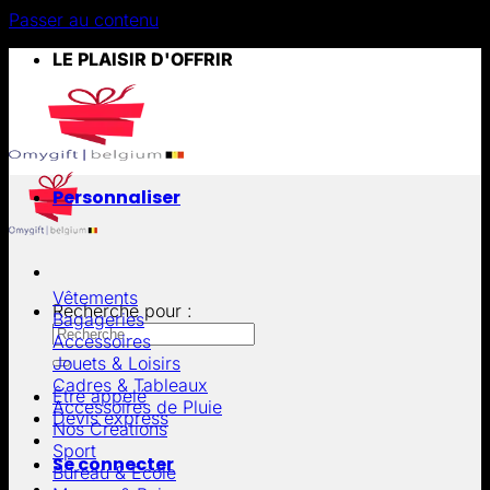
Passer au contenu
LE PLAISIR D'OFFRIR
Personnaliser
Vêtements
Recherche pour :
Bagageries
Accessoires
Jouets & Loisirs
Cadres & Tableaux
Être appelé
Accessoires de Pluie
Devis express
Nos Créations
Sport
Se connecter
Bureau & École