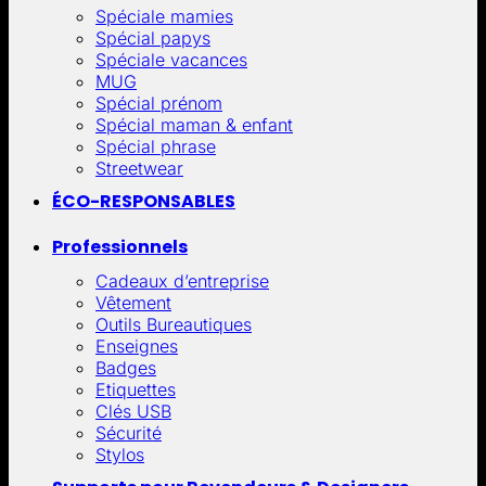
Spéciale mamies
Spécial papys
Spéciale vacances
MUG
Spécial prénom
Spécial maman & enfant
Spécial phrase
Streetwear
ÉCO-RESPONSABLES
Professionnels
Cadeaux d’entreprise
Vêtement
Outils Bureautiques
Enseignes
Badges
Etiquettes
Clés USB
Sécurité
Stylos