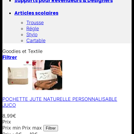
Supports pour Revendeurs & Designers
Articles scolaires
Trousse
Régle
Stylo
Cartable
Goodies et Textile
Filtrer
POCHETTE JUTE NATURELLE PERSONNALISABLE
JUCO
8,99
€
Prix
Prix min
Prix max
Filtrer