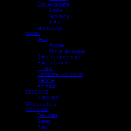
Coque tablette
Apple
Samsung
Autre
accessoires
Objets
Jeux
Puzzle
Panier de basket
Boite de rangement
Boite à crayon
Tirelire
Distribiteur de savon
Peluche
Animaux
SECURITÉ
ENFANTS
Offre du mois
Vêtements
Tee-Shirt
Sweat
Polo