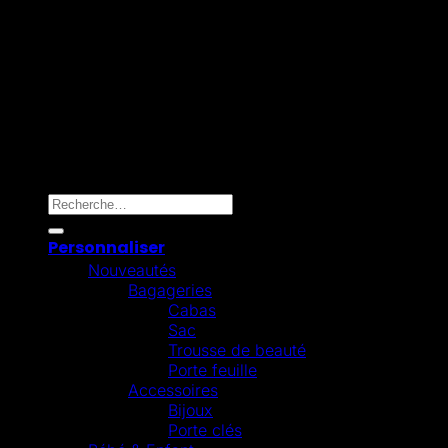
Mollie
Copyright 2026 ©
Omygift Belgium
Recherche pour :
Personnaliser
Nouveautés
Bagageries
Cabas
Sac
Trousse de beauté
Porte feuille
Accessoires
Bijoux
Porte clés