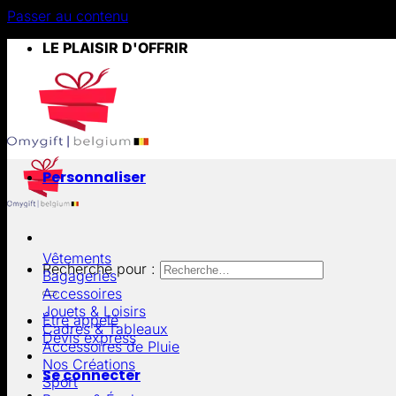
Passer au contenu
LE PLAISIR D'OFFRIR
Personnaliser
Vêtements
Recherche pour :
Bagageries
Accessoires
Jouets & Loisirs
Être appelé
Cadres & Tableaux
Devis express
Accessoires de Pluie
Nos Créations
Se connecter
Sport