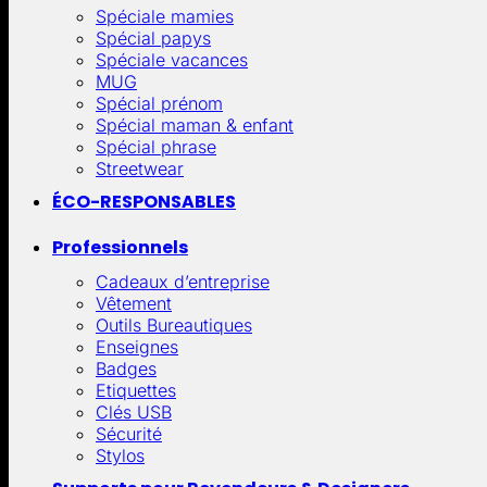
Spéciale mamies
Spécial papys
Spéciale vacances
MUG
Spécial prénom
Spécial maman & enfant
Spécial phrase
Streetwear
ÉCO-RESPONSABLES
Professionnels
Cadeaux d’entreprise
Vêtement
Outils Bureautiques
Enseignes
Badges
Etiquettes
Clés USB
Sécurité
Stylos