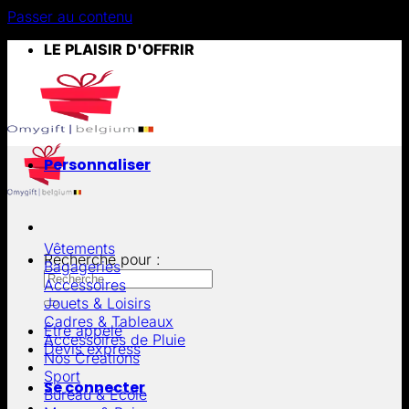
Passer au contenu
LE PLAISIR D'OFFRIR
Personnaliser
Vêtements
Recherche pour :
Bagageries
Accessoires
Jouets & Loisirs
Cadres & Tableaux
Être appelé
Accessoires de Pluie
Devis express
Nos Créations
Sport
Se connecter
Bureau & École