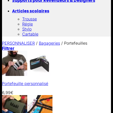
Supports pour Revendeurs & Designers
Articles scolaires
Trousse
Régle
Stylo
Cartable
PERSONNALISER
/
Bagageries
/
Portefeuilles
Filtrer
Portefeuille personnalisé
6,99
€