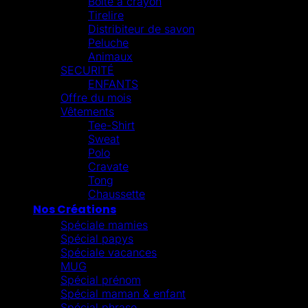
Boite à crayon
Tirelire
Distribiteur de savon
Peluche
Animaux
SECURITÉ
ENFANTS
Offre du mois
Vêtements
Tee-Shirt
Sweat
Polo
Cravate
Tong
Chaussette
Nos Créations
Spéciale mamies
Spécial papys
Spéciale vacances
MUG
Spécial prénom
Spécial maman & enfant
Spécial phrase