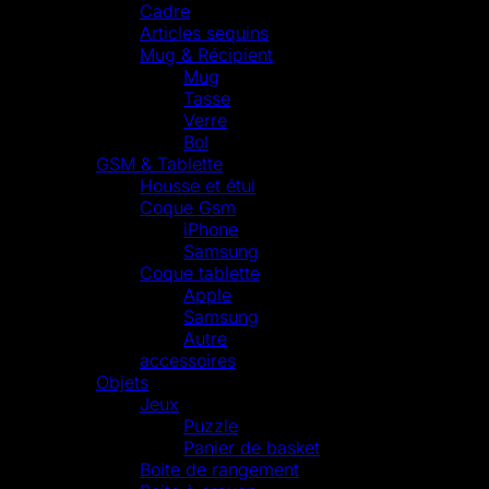
Cadre
Articles sequins
Mug & Récipient
Mug
Tasse
Verre
Bol
GSM & Tablette
Housse et étui
Coque Gsm
iPhone
Samsung
Coque tablette
Apple
Samsung
Autre
accessoires
Objets
Jeux
Puzzle
Panier de basket
Boite de rangement