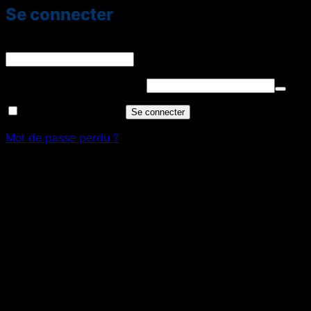
Se connecter
Identifiant ou e-mail
*
Obligatoire
Mot de passe
*
Obligatoire
Se souvenir de moi
Se connecter
Mot de passe perdu ?