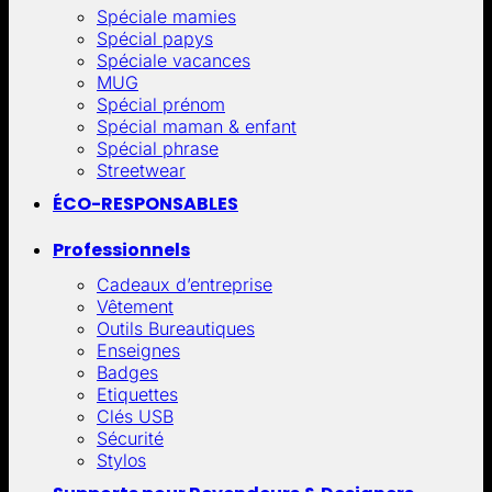
Spéciale mamies
Spécial papys
Spéciale vacances
MUG
Spécial prénom
Spécial maman & enfant
Spécial phrase
Streetwear
ÉCO-RESPONSABLES
Professionnels
Cadeaux d’entreprise
Vêtement
Outils Bureautiques
Enseignes
Badges
Etiquettes
Clés USB
Sécurité
Stylos