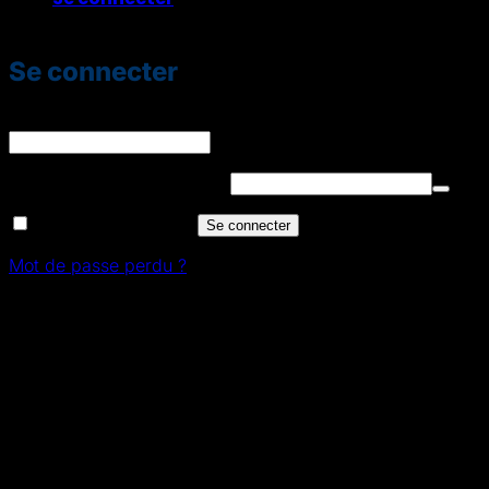
Se connecter
Identifiant ou e-mail
*
Obligatoire
Mot de passe
*
Obligatoire
Se souvenir de moi
Se connecter
Mot de passe perdu ?