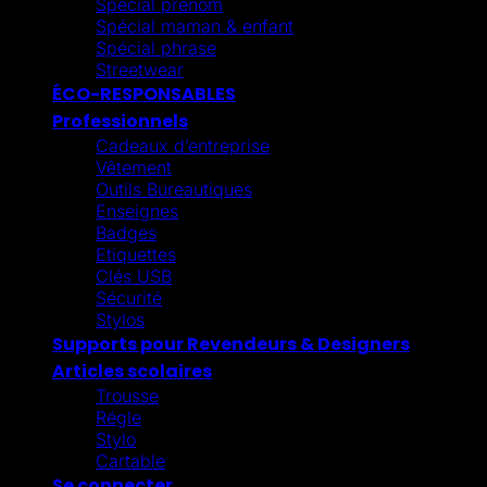
Spécial prénom
Spécial maman & enfant
Spécial phrase
Streetwear
ÉCO-RESPONSABLES
Professionnels
Cadeaux d’entreprise
Vêtement
Outils Bureautiques
Enseignes
Badges
Etiquettes
Clés USB
Sécurité
Stylos
Supports pour Revendeurs & Designers
Articles scolaires
Trousse
Régle
Stylo
Cartable
Se connecter