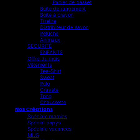
Panier de basket
Boite de rangement
Boite à crayon
Tirelire
Distribiteur de savon
Peluche
Animaux
SECURITÉ
ENFANTS
Offre du mois
Vêtements
Tee-Shirt
Sweat
Polo
Cravate
Tong
Chaussette
Nos Créations
Spéciale mamies
Spécial papys
Spéciale vacances
MUG