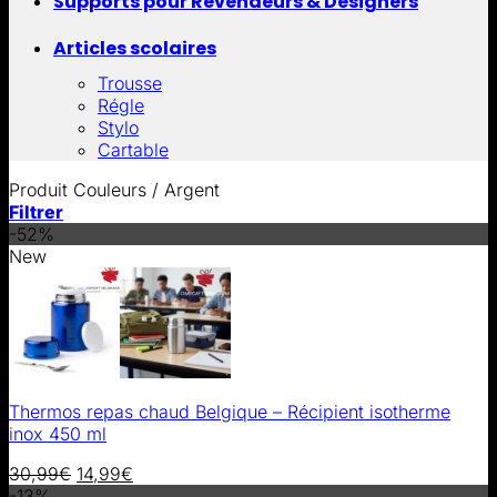
Supports pour Revendeurs & Designers
Articles scolaires
Trousse
Régle
Stylo
Cartable
Produit Couleurs
/
Argent
Filtrer
-52%
New
Thermos repas chaud Belgique – Récipient isotherme
inox 450 ml
30,99
€
14,99
€
-13%