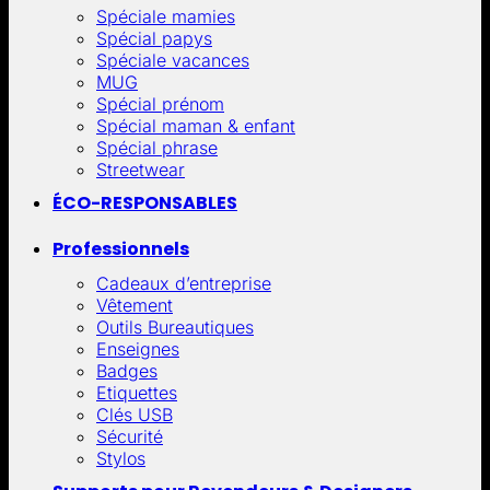
Spéciale mamies
Spécial papys
Spéciale vacances
MUG
Spécial prénom
Spécial maman & enfant
Spécial phrase
Streetwear
ÉCO-RESPONSABLES
Professionnels
Cadeaux d’entreprise
Vêtement
Outils Bureautiques
Enseignes
Badges
Etiquettes
Clés USB
Sécurité
Stylos