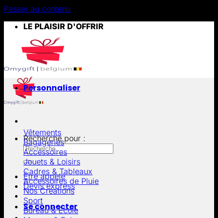
Passer au contenu
LE PLAISIR D'OFFRIR
Personnaliser
Vêtements
Recherche pour :
Bagageries
Accessoires
Jouets & Loisirs
Cadres & Tableaux
Être appelé
Accessoires de Pluie
Devis express
Nos Créations
Sport
Se connecter
Bureau & École