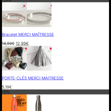
Bracelet MERCI MAÎTRESSE
14,99
€
12,99
€
PORTE-CLÉS MERCI MAITRESSE
5,19
€
-5%