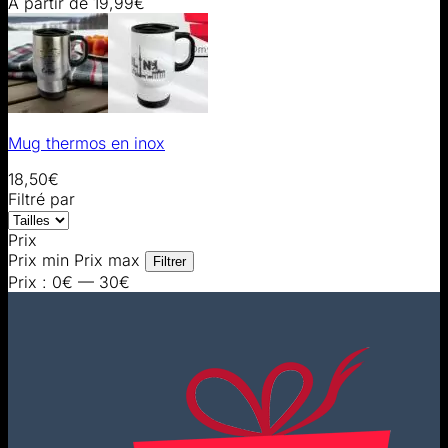
A partir de
19,99
€
Mug thermos en inox
18,50
€
Filtré par
Prix
Prix min
Prix max
Filtrer
Prix :
0€
—
30€