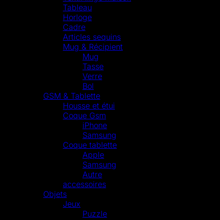
Tableau
Horloge
Cadre
Articles sequins
Mug & Récipient
Mug
Tasse
Verre
Bol
GSM & Tablette
Housse et étui
Coque Gsm
iPhone
Samsung
Coque tablette
Apple
Samsung
Autre
accessoires
Objets
Jeux
Puzzle