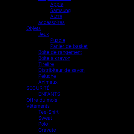
Apple
Samsung
Autre
accessoires
Objets
Jeux
Puzzle
Panier de basket
Boite de rangement
Boite à crayon
Tirelire
Distribiteur de savon
Peluche
Animaux
SECURITÉ
ENFANTS
Offre du mois
Vêtements
Tee-Shirt
Sweat
Polo
Cravate