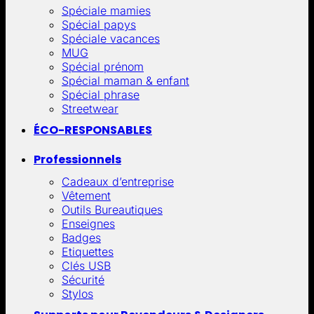
Spéciale mamies
Spécial papys
Spéciale vacances
MUG
Spécial prénom
Spécial maman & enfant
Spécial phrase
Streetwear
ÉCO-RESPONSABLES
Professionnels
Cadeaux d’entreprise
Vêtement
Outils Bureautiques
Enseignes
Badges
Etiquettes
Clés USB
Sécurité
Stylos