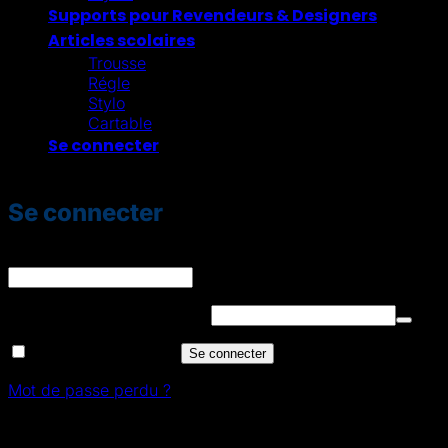
Supports pour Revendeurs & Designers
Articles scolaires
Trousse
Régle
Stylo
Cartable
Se connecter
Se connecter
Identifiant ou e-mail
*
Obligatoire
Mot de passe
*
Obligatoire
Se souvenir de moi
Se connecter
Mot de passe perdu ?