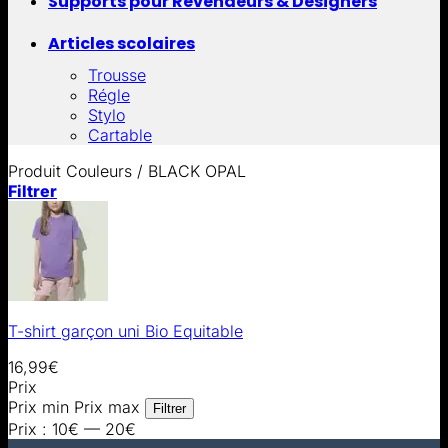
Supports pour Revendeurs & Designers
Articles scolaires
Trousse
Régle
Stylo
Cartable
Produit Couleurs
/
BLACK OPAL
Filtrer
T-shirt garçon uni Bio Equitable
16,99
€
Prix
Prix min
Prix max
Filtrer
Prix :
10€
—
20€