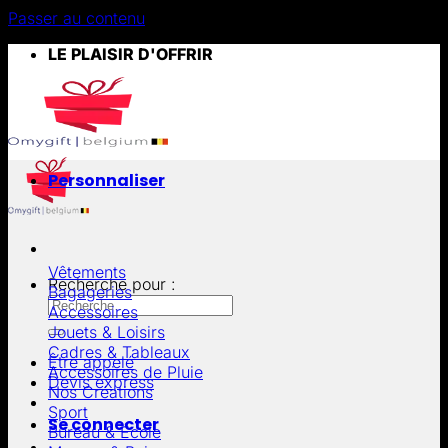
Passer au contenu
LE PLAISIR D'OFFRIR
Personnaliser
Vêtements
Recherche pour :
Bagageries
Accessoires
Jouets & Loisirs
Cadres & Tableaux
Être appelé
Accessoires de Pluie
Devis express
Nos Créations
Sport
Se connecter
Bureau & École