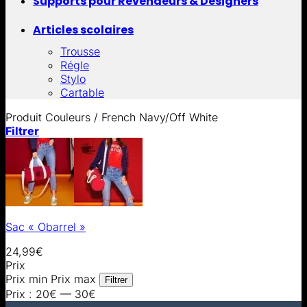
Supports pour Revendeurs & Designers
Articles scolaires
Trousse
Régle
Stylo
Cartable
Produit Couleurs
/
French Navy/Off White
Filtrer
Sac « Obarrel »
24,99
€
Prix
Prix min
Prix max
Filtrer
Prix :
20€
—
30€