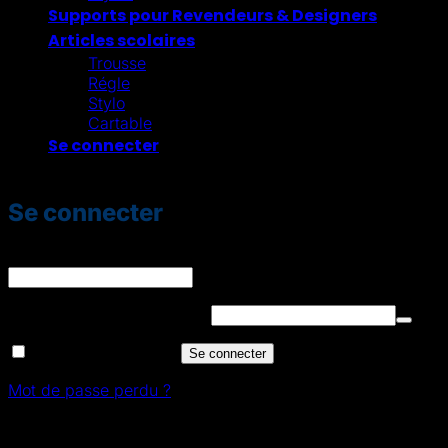
Supports pour Revendeurs & Designers
Articles scolaires
Trousse
Régle
Stylo
Cartable
Se connecter
Se connecter
Identifiant ou e-mail
*
Obligatoire
Mot de passe
*
Obligatoire
Se souvenir de moi
Se connecter
Mot de passe perdu ?