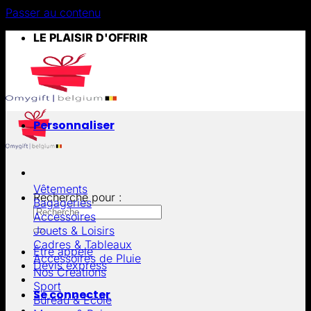
Passer au contenu
LE PLAISIR D'OFFRIR
Personnaliser
Vêtements
Recherche pour :
Bagageries
Accessoires
Jouets & Loisirs
Cadres & Tableaux
Être appelé
Accessoires de Pluie
Devis express
Nos Créations
Sport
Se connecter
Bureau & École