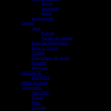
Apple
Samsung
Autre
accessoires
Objets
Jeux
Puzzle
Panier de basket
Boite de rangement
Boite à crayon
Tirelire
Distribiteur de savon
Peluche
Animaux
SECURITÉ
ENFANTS
Offre du mois
Vêtements
Tee-Shirt
Sweat
Polo
Cravate