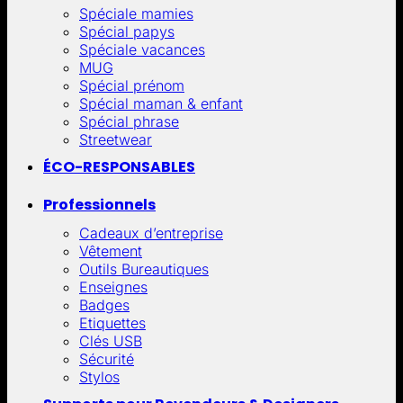
Spéciale mamies
Spécial papys
Spéciale vacances
MUG
Spécial prénom
Spécial maman & enfant
Spécial phrase
Streetwear
ÉCO-RESPONSABLES
Professionnels
Cadeaux d’entreprise
Vêtement
Outils Bureautiques
Enseignes
Badges
Etiquettes
Clés USB
Sécurité
Stylos