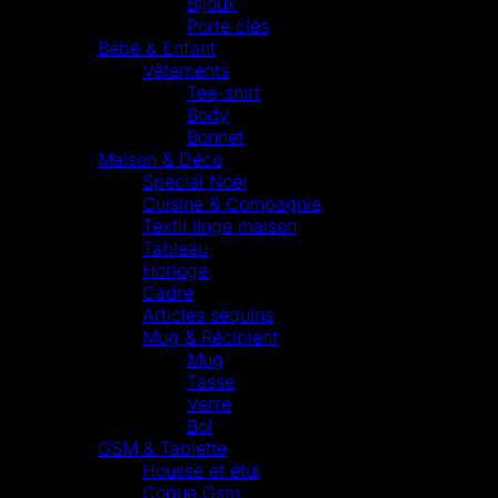
Bijoux
Porte clés
Bébé & Enfant
Vêtements
Tee-shirt
Body
Bonnet
Maison & Déco
Spécial Noël
Cuisine & Compagnie
Textil linge maison
Tableau
Horloge
Cadre
Articles sequins
Mug & Récipient
Mug
Tasse
Verre
Bol
GSM & Tablette
Housse et étui
Coque Gsm