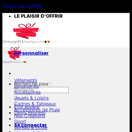
Passer au contenu
LE PLAISIR D'OFFRIR
Personnaliser
Vêtements
Recherche pour :
Bagageries
Accessoires
Jouets & Loisirs
Cadres & Tableaux
Être appelé
Accessoires de Pluie
Devis express
Nos Créations
Sport
Se connecter
Bureau & École