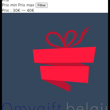
Prix
Prix min
Prix max
Filtrer
Prix :
30€
—
40€