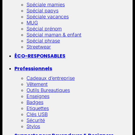
Spéciale mamies
Spécial papys
Spéciale vacances
MUG
Spécial prénom
Spécial maman & enfant
Spécial phrase
Streetwear
ÉCO-RESPONSABLES
Professionnels
Cadeaux d’entreprise
Vêtement
Outils Bureautiques
Enseignes
Badges
Etiquettes
Clés USB
Sécurité
Stylos