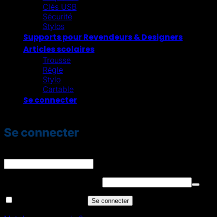
Clés USB
Sécurité
Stylos
Supports pour Revendeurs & Designers
Articles scolaires
Trousse
Régle
Stylo
Cartable
Se connecter
Se connecter
Identifiant ou e-mail
*
Obligatoire
Mot de passe
*
Obligatoire
Se souvenir de moi
Se connecter