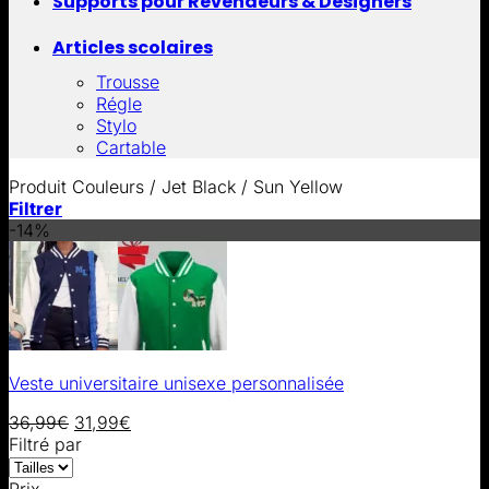
Supports pour Revendeurs & Designers
Articles scolaires
Trousse
Régle
Stylo
Cartable
Produit Couleurs
/
Jet Black / Sun Yellow
Filtrer
-14%
Veste universitaire unisexe personnalisée
36,99
€
31,99
€
Filtré par