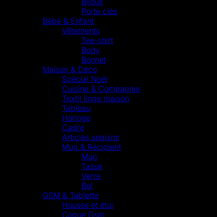
Bijoux
Porte clés
Bébé & Enfant
Vêtements
Tee-shirt
Body
Bonnet
Maison & Déco
Spécial Noël
Cuisine & Compagnie
Textil linge maison
Tableau
Horloge
Cadre
Articles sequins
Mug & Récipient
Mug
Tasse
Verre
Bol
GSM & Tablette
Housse et étui
Coque Gsm