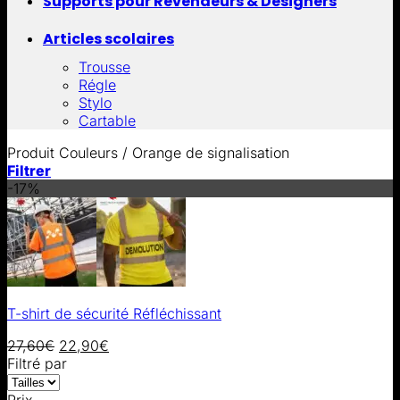
Supports pour Revendeurs & Designers
Articles scolaires
Trousse
Régle
Stylo
Cartable
Produit Couleurs
/
Orange de signalisation
Filtrer
-17%
T-shirt de sécurité Réfléchissant
27,60
€
22,90
€
Filtré par