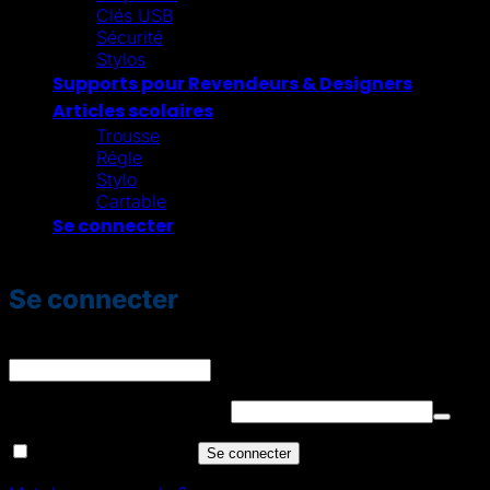
Clés USB
Sécurité
Stylos
Supports pour Revendeurs & Designers
Articles scolaires
Trousse
Régle
Stylo
Cartable
Se connecter
Se connecter
Identifiant ou e-mail
*
Obligatoire
Mot de passe
*
Obligatoire
Se souvenir de moi
Se connecter