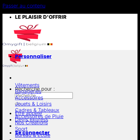
Passer au contenu
LE PLAISIR D'OFFRIR
Personnaliser
Vêtements
Recherche pour :
Bagageries
Accessoires
Jouets & Loisirs
Cadres & Tableaux
Être appelé
Accessoires de Pluie
Devis express
Nos Créations
Sport
Se connecter
Bureau & École