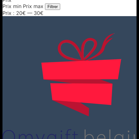
Prix
Prix min
Prix max
Filtrer
Prix :
20€
—
30€