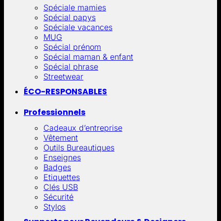
Spéciale mamies
Spécial papys
Spéciale vacances
MUG
Spécial prénom
Spécial maman & enfant
Spécial phrase
Streetwear
ÉCO-RESPONSABLES
Professionnels
Cadeaux d’entreprise
Vêtement
Outils Bureautiques
Enseignes
Badges
Etiquettes
Clés USB
Sécurité
Stylos