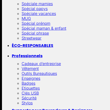
Spéciale mamies
Spécial papys
Spéciale vacances
MUG
Spécial prénom
Spécial maman & enfant
Spécial phrase
Streetwear
ÉCO-RESPONSABLES
Professionnels
Cadeaux d’entreprise
Vêtement
Outils Bureautiques
Enseignes
Badges
Etiquettes
Clés USB
Sécurité
Stylos