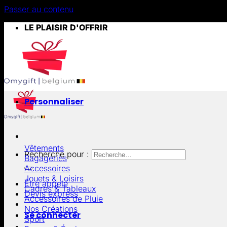
Passer au contenu
LE PLAISIR D'OFFRIR
Personnaliser
Vêtements
Recherche pour :
Bagageries
Accessoires
Jouets & Loisirs
Être appelé
Cadres & Tableaux
Devis express
Accessoires de Pluie
Nos Créations
Se connecter
Sport