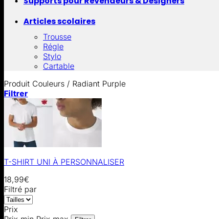
Supports pour Revendeurs & Designers
Articles scolaires
Trousse
Régle
Stylo
Cartable
Produit Couleurs
/
Radiant Purple
Filtrer
T-SHIRT UNI À PERSONNALISER
18,99
€
Filtré par
Prix