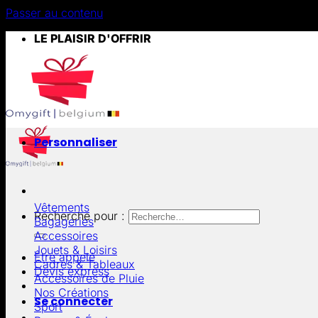
Passer au contenu
LE PLAISIR D'OFFRIR
Personnaliser
Vêtements
Recherche pour :
Bagageries
Accessoires
Jouets & Loisirs
Être appelé
Cadres & Tableaux
Devis express
Accessoires de Pluie
Nos Créations
Se connecter
Sport