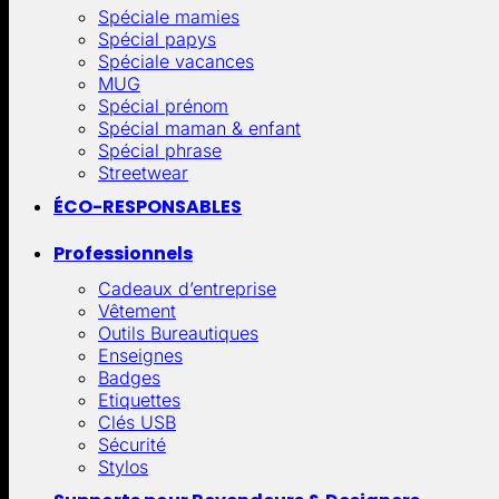
Spéciale mamies
Spécial papys
Spéciale vacances
MUG
Spécial prénom
Spécial maman & enfant
Spécial phrase
Streetwear
ÉCO-RESPONSABLES
Professionnels
Cadeaux d’entreprise
Vêtement
Outils Bureautiques
Enseignes
Badges
Etiquettes
Clés USB
Sécurité
Stylos