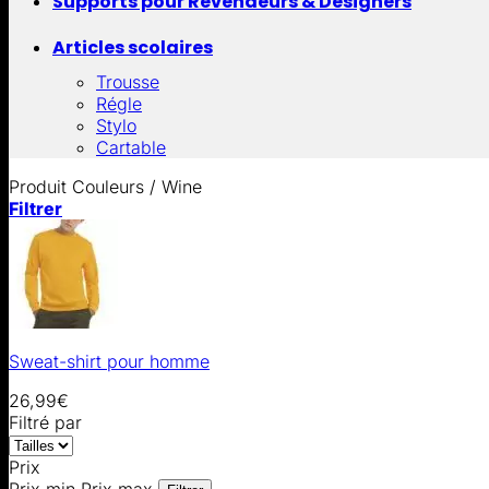
Supports pour Revendeurs & Designers
Articles scolaires
Trousse
Régle
Stylo
Cartable
Produit Couleurs
/
Wine
Filtrer
Sweat-shirt pour homme
26,99
€
Filtré par
Prix