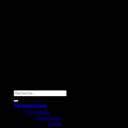
Maestro
Mollie
Copyright 2026 ©
Omygift Belgium
Recherche pour :
Personnaliser
Nouveautés
Bagageries
Cabas