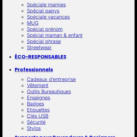
Spéciale mamies
Spécial papys
Spéciale vacances
MUG
Spécial prénom
Spécial maman & enfant
Spécial phrase
Streetwear
ÉCO-RESPONSABLES
Professionnels
Cadeaux d’entreprise
Vêtement
Outils Bureautiques
Enseignes
Badges
Etiquettes
Clés USB
Sécurité
Stylos