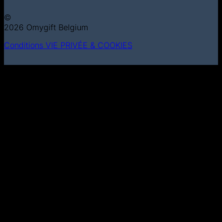
©
2026 Omygift Belgium
Conditions
VIE PRIVÉE & COOKIES
MasterCard