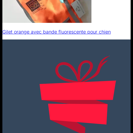
Gilet orange avec bande fluorescente pour chien