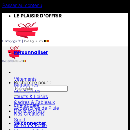
Passer au contenu
LE PLAISIR D'OFFRIR
Personnaliser
Vêtements
Recherche pour :
Bagageries
Accessoires
Jouets & Loisirs
Cadres & Tableaux
Être appelé
Accessoires de Pluie
Devis express
Nos Créations
Sport
Se connecter
Bureau & École