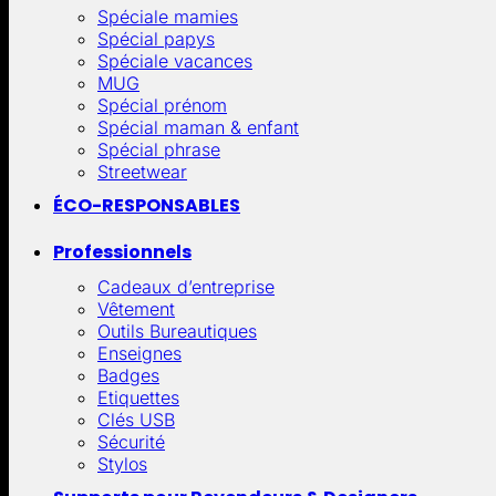
Spéciale mamies
Spécial papys
Spéciale vacances
MUG
Spécial prénom
Spécial maman & enfant
Spécial phrase
Streetwear
ÉCO-RESPONSABLES
Professionnels
Cadeaux d’entreprise
Vêtement
Outils Bureautiques
Enseignes
Badges
Etiquettes
Clés USB
Sécurité
Stylos