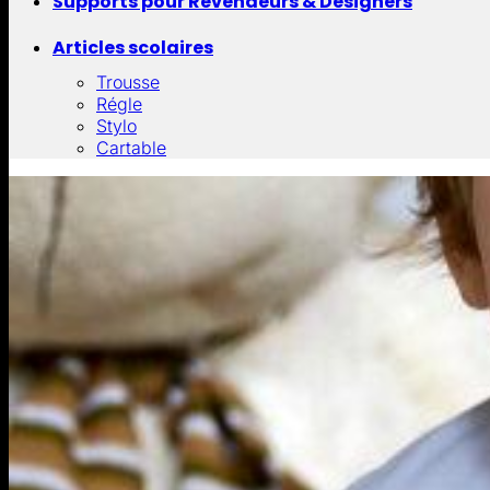
Supports pour Revendeurs & Designers
Articles scolaires
Trousse
Régle
Stylo
Cartable