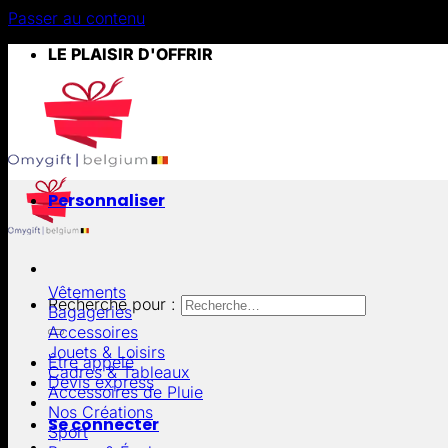
Passer au contenu
LE PLAISIR D'OFFRIR
Personnaliser
Vêtements
Recherche pour :
Bagageries
Accessoires
Jouets & Loisirs
Être appelé
Cadres & Tableaux
Devis express
Accessoires de Pluie
Nos Créations
Se connecter
Sport