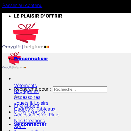
Passer au contenu
LE PLAISIR D'OFFRIR
Personnaliser
Vêtements
Recherche pour :
Bagageries
Accessoires
Jouets & Loisirs
Être appelé
Cadres & Tableaux
Devis express
Accessoires de Pluie
Nos Créations
Se connecter
Sport