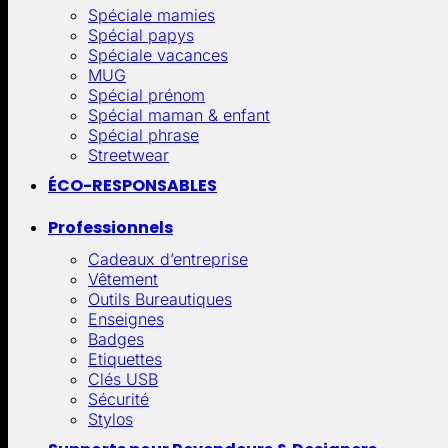
Spéciale mamies
Spécial papys
Spéciale vacances
MUG
Spécial prénom
Spécial maman & enfant
Spécial phrase
Streetwear
ÉCO-RESPONSABLES
Professionnels
Cadeaux d’entreprise
Vêtement
Outils Bureautiques
Enseignes
Badges
Etiquettes
Clés USB
Sécurité
Stylos