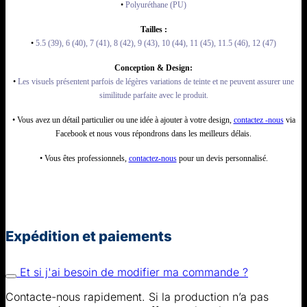
•
Polyuréthane (PU)
Tailles :
•
5.5 (39), 6 (40), 7 (41), 8 (42), 9 (43), 10 (44), 11 (45), 11.5 (46), 12 (47)
Conception & Design:
•
Les visuels présentent parfois de légères variations de teinte et ne peuvent assurer une
similitude parfaite avec le produit.
• Vous avez un détail particulier ou une idée à ajouter à votre design,
contactez -nous
via
Facebook et nous vous répondrons dans les meilleurs délais.
• Vous êtes professionnels,
contactez-nous
pour un devis personnalisé.
Expédition et paiements
Et si j'ai besoin de modifier ma commande ?
Contacte-nous rapidement. Si la production n’a pas