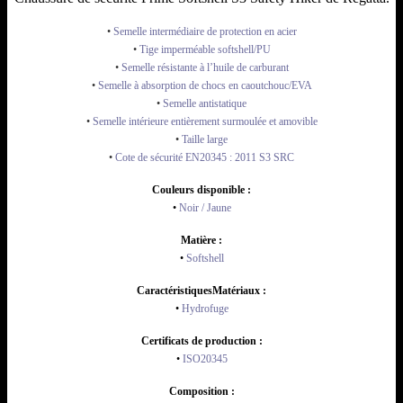
•
Semelle intermédiaire de protection en acier
•
Tige imperméable softshell/PU
•
Semelle résistante à l’huile de carburant
•
Semelle à absorption de chocs en caoutchouc/EVA
•
Semelle antistatique
•
Semelle intérieure entièrement surmoulée et amovible
•
Taille large
•
Cote de sécurité EN20345 : 2011 S3 SRC
Couleurs disponible :
•
Noir / Jaune
Matière :
•
Softshell
CaractéristiquesMatériaux :
•
Hydrofuge
Certificats de production :
•
ISO20345
Composition :