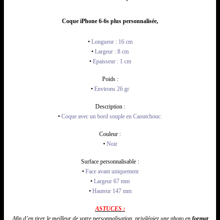
Coque iPhone 6-6s plus personnalisée,
•
Longueur : 16 cm
•
Largeur : 8 cm
•
Epaisseur : 1 cm
Poids :
•
Environs 26 gr
Description :
•
Coque avec un bord souple en Caoutchouc.
Couleur :
•
Noir
Surface personnalisable :
•
Face avant uniquement
•
Largeur 67 mm
•
Hauteur 147 mm
ASTUCES :
Afin d’en tirer le meilleur de votre personnalisation,
privilégiez
une photo en
format