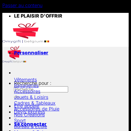
Passer au contenu
LE PLAISIR D'OFFRIR
Personnaliser
Vêtements
Recherche pour :
Bagageries
Accessoires
Jouets & Loisirs
Cadres & Tableaux
Être appelé
Accessoires de Pluie
Devis express
Nos Créations
Sport
Se connecter
Bureau & École