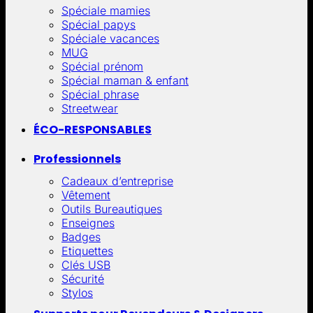
Spéciale mamies
Spécial papys
Spéciale vacances
MUG
Spécial prénom
Spécial maman & enfant
Spécial phrase
Streetwear
ÉCO-RESPONSABLES
Professionnels
Cadeaux d’entreprise
Vêtement
Outils Bureautiques
Enseignes
Badges
Etiquettes
Clés USB
Sécurité
Stylos