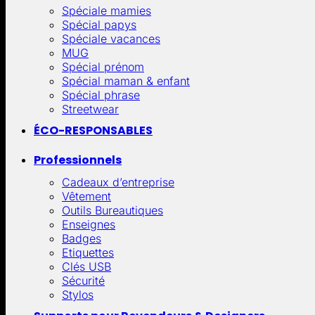
Spéciale mamies
Spécial papys
Spéciale vacances
MUG
Spécial prénom
Spécial maman & enfant
Spécial phrase
Streetwear
ÉCO-RESPONSABLES
Professionnels
Cadeaux d’entreprise
Vêtement
Outils Bureautiques
Enseignes
Badges
Etiquettes
Clés USB
Sécurité
Stylos