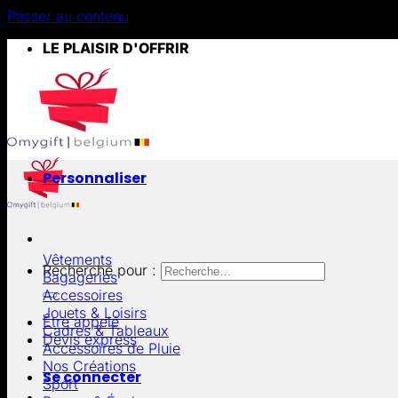
Passer au contenu
LE PLAISIR D'OFFRIR
Personnaliser
Vêtements
Recherche pour :
Bagageries
Accessoires
Jouets & Loisirs
Être appelé
Cadres & Tableaux
Devis express
Accessoires de Pluie
Nos Créations
Se connecter
Sport