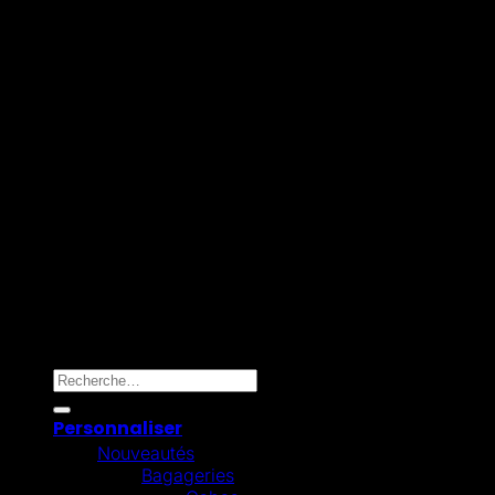
Maestro
Mollie
Copyright 2026 ©
Omygift Belgium
Recherche pour :
Personnaliser
Nouveautés
Bagageries