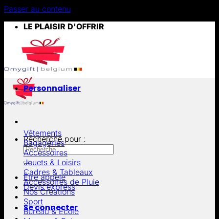
Passer au contenu
LE PLAISIR D'OFFRIR
Personnaliser
Vêtements
Recherche pour :
Bagageries
Accessoires
Jouets & Loisirs
Cadres & Tableaux
Être appelé
Accessoires de Pluie
Devis express
Nos Créations
Sport
Se connecter
Bureau & École