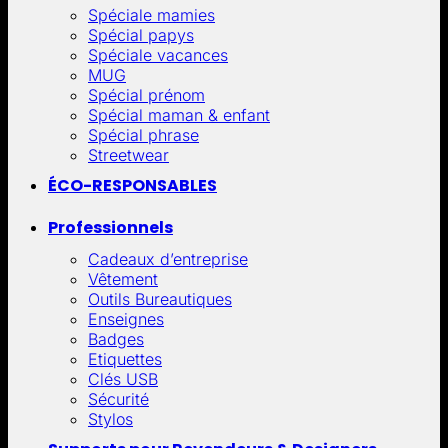
Spéciale mamies
Spécial papys
Spéciale vacances
MUG
Spécial prénom
Spécial maman & enfant
Spécial phrase
Streetwear
ÉCO-RESPONSABLES
Professionnels
Cadeaux d’entreprise
Vêtement
Outils Bureautiques
Enseignes
Badges
Etiquettes
Clés USB
Sécurité
Stylos