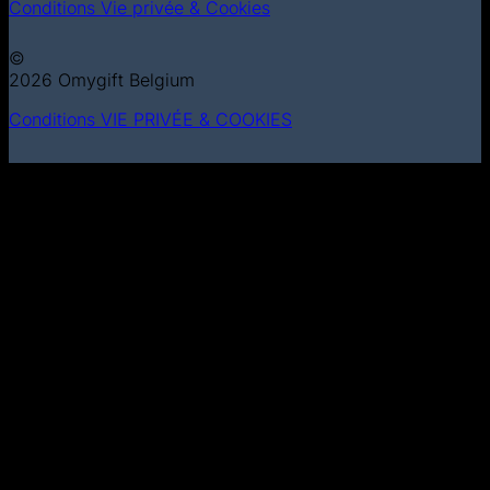
Conditions
Vie privée & Cookies
©
2026 Omygift Belgium
Conditions
VIE PRIVÉE & COOKIES
MasterCard