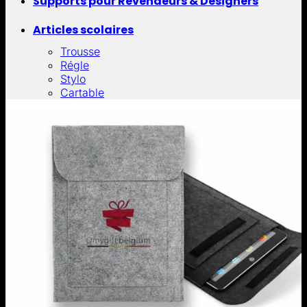
Supports pour Revendeurs & Designers
Articles scolaires
Trousse
Régle
Stylo
Cartable