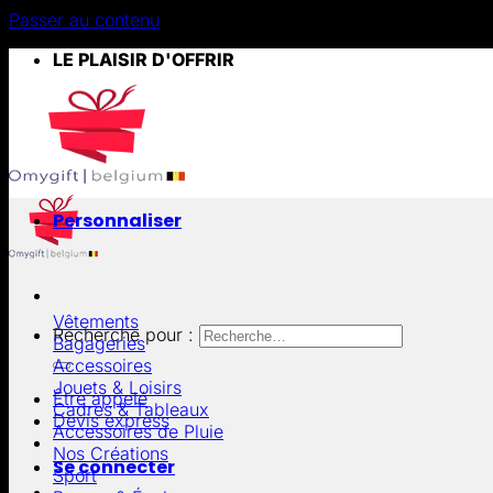
Passer au contenu
LE PLAISIR D'OFFRIR
Personnaliser
Vêtements
Recherche pour :
Bagageries
Accessoires
Jouets & Loisirs
Être appelé
Cadres & Tableaux
Devis express
Accessoires de Pluie
Nos Créations
Se connecter
Sport