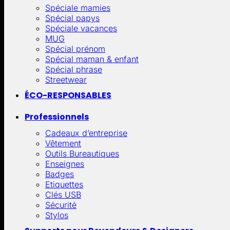
Spéciale mamies
Spécial papys
Spéciale vacances
MUG
Spécial prénom
Spécial maman & enfant
Spécial phrase
Streetwear
ÉCO-RESPONSABLES
Professionnels
Cadeaux d’entreprise
Vêtement
Outils Bureautiques
Enseignes
Badges
Etiquettes
Clés USB
Sécurité
Stylos