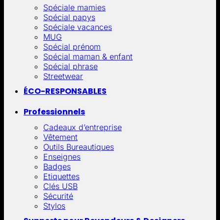
Spéciale mamies
Spécial papys
Spéciale vacances
MUG
Spécial prénom
Spécial maman & enfant
Spécial phrase
Streetwear
ÉCO-RESPONSABLES
Professionnels
Cadeaux d’entreprise
Vêtement
Outils Bureautiques
Enseignes
Badges
Etiquettes
Clés USB
Sécurité
Stylos