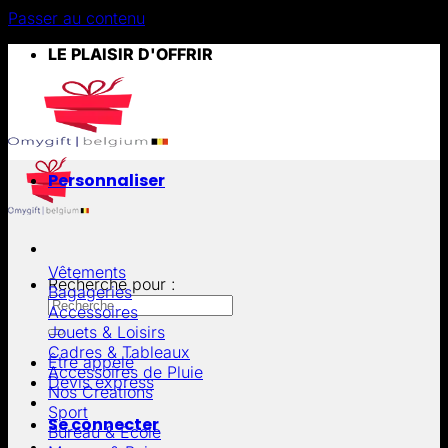
Passer au contenu
LE PLAISIR D'OFFRIR
Personnaliser
Vêtements
Recherche pour :
Bagageries
Accessoires
Jouets & Loisirs
Cadres & Tableaux
Être appelé
Accessoires de Pluie
Devis express
Nos Créations
Sport
Se connecter
Bureau & École