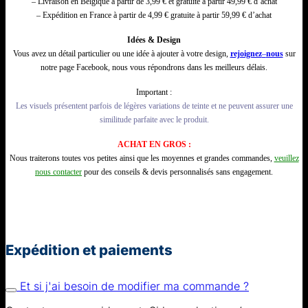
– Livraison en Belgique à partir de 3,99 € et gratuite à partir 49,99 € d’achat
– Expédition en France à partir de 4,99 € gratuite à partir 59,99 € d’achat
Idées & Design
Vous avez un détail particulier ou une idée à ajouter à votre design,
rejoignez
–
nous
sur
notre page Facebook, nous vous répondrons dans les meilleurs délais.
Important :
Les visuels présentent parfois de légères variations de teinte et ne peuvent assurer une
similitude parfaite avec le produit.
ACHAT EN GROS :
Nous traiterons toutes vos petites ainsi que les moyennes et grandes commandes,
veuillez
nous contacter
pour des conseils & devis personnalisés sans engagement.
Expédition et paiements
Et si j'ai besoin de modifier ma commande ?