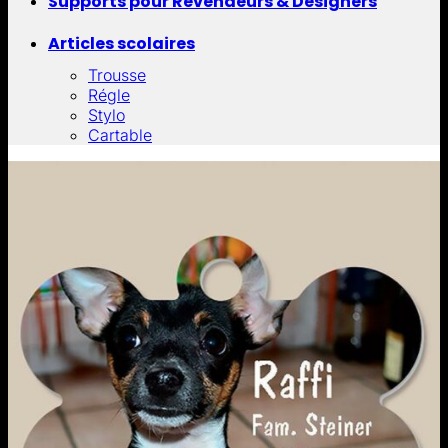
Supports pour Revendeurs & Designers
Articles scolaires
Trousse
Régle
Stylo
Cartable