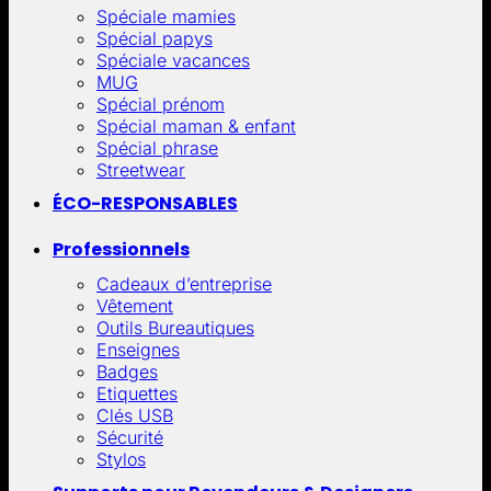
Spéciale mamies
Spécial papys
Spéciale vacances
MUG
Spécial prénom
Spécial maman & enfant
Spécial phrase
Streetwear
ÉCO-RESPONSABLES
Professionnels
Cadeaux d’entreprise
Vêtement
Outils Bureautiques
Enseignes
Badges
Etiquettes
Clés USB
Sécurité
Stylos