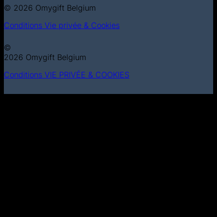
© 2026 Omygift Belgium
Conditions
Vie privée & Cookies
©
2026 Omygift Belgium
Conditions
VIE PRIVÉE & COOKIES
MasterCard