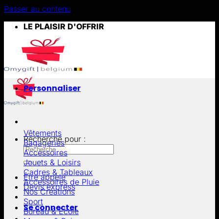
Passer au contenu
LE PLAISIR D'OFFRIR
Personnaliser
Vêtements
Recherche pour :
Bagageries
Accessoires
Jouets & Loisirs
Cadres & Tableaux
Être appelé
Accessoires de Pluie
Devis express
Nos Créations
Sport
Se connecter
Bureau & École