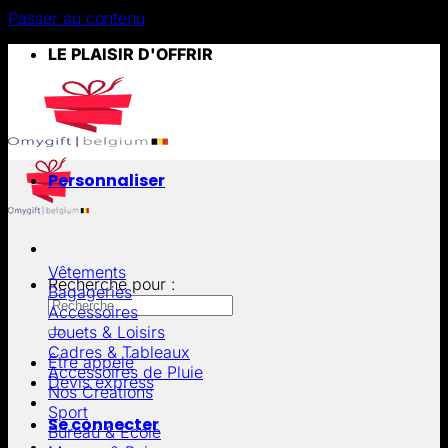
Passer au contenu
LE PLAISIR D'OFFRIR
Personnaliser
Vêtements
Recherche pour :
Bagageries
Accessoires
Jouets & Loisirs
Cadres & Tableaux
Être appelé
Accessoires de Pluie
Devis express
Nos Créations
Sport
Se connecter
Bureau & École