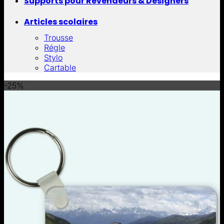
Supports pour Revendeurs & Designers
Articles scolaires
Trousse
Régle
Stylo
Cartable
-25%