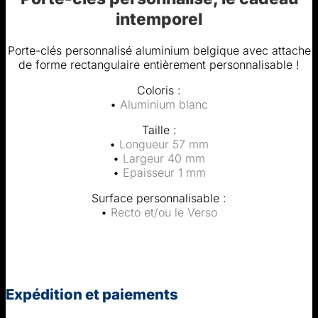
intemporel
Porte-clés personnalisé aluminium belgique avec attache
de forme rectangulaire entièrement personnalisable !
Coloris :
•
Aluminium blanc
Taille :
•
Longueur 57 mm
•
Largeur 40 mm
•
Epaisseur 1 mm
Surface personnalisable :
•
Recto et/ou le Verso
Expédition et paiements