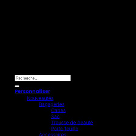
Mollie
Copyright 2026 ©
Omygift Belgium
Recherche pour :
Personnaliser
Nouveautés
Bagageries
Cabas
Sac
Trousse de beauté
Porte feuille
Accessoires