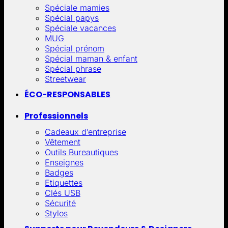
Spéciale mamies
Spécial papys
Spéciale vacances
MUG
Spécial prénom
Spécial maman & enfant
Spécial phrase
Streetwear
ÉCO-RESPONSABLES
Professionnels
Cadeaux d’entreprise
Vêtement
Outils Bureautiques
Enseignes
Badges
Etiquettes
Clés USB
Sécurité
Stylos