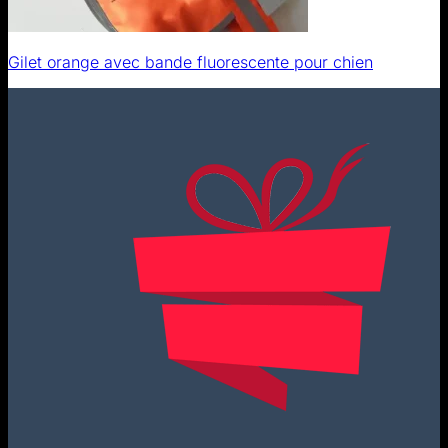
Gilet orange avec bande fluorescente pour chien