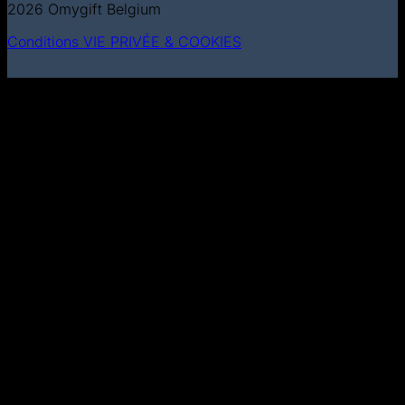
2026 Omygift Belgium
Conditions
VIE PRIVÉE & COOKIES
MasterCard