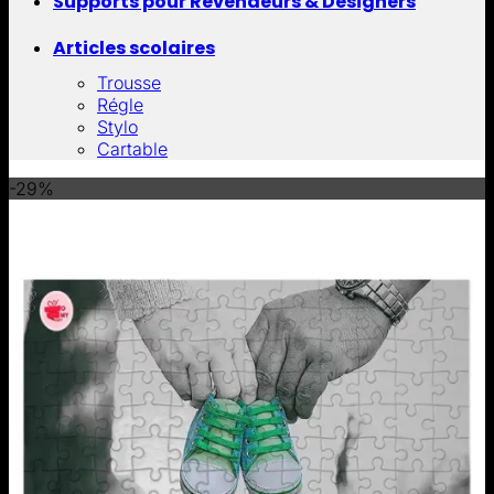
Supports pour Revendeurs & Designers
Articles scolaires
Trousse
Régle
Stylo
Cartable
-29%