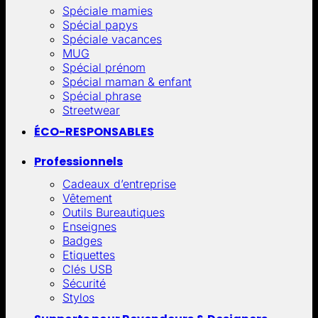
Spéciale mamies
Spécial papys
Spéciale vacances
MUG
Spécial prénom
Spécial maman & enfant
Spécial phrase
Streetwear
ÉCO-RESPONSABLES
Professionnels
Cadeaux d’entreprise
Vêtement
Outils Bureautiques
Enseignes
Badges
Etiquettes
Clés USB
Sécurité
Stylos