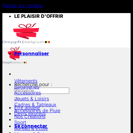
Passer au contenu
LE PLAISIR D'OFFRIR
Personnaliser
Vêtements
Recherche pour :
Bagageries
Accessoires
Jouets & Loisirs
Cadres & Tableaux
Être appelé
Accessoires de Pluie
Devis express
Nos Créations
Sport
Se connecter
Bureau & École