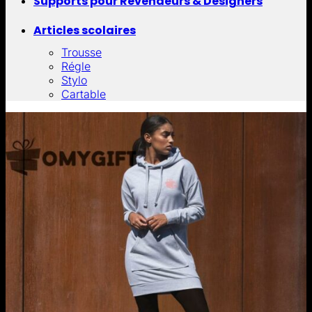
Supports pour Revendeurs & Designers
Articles scolaires
Trousse
Régle
Stylo
Cartable