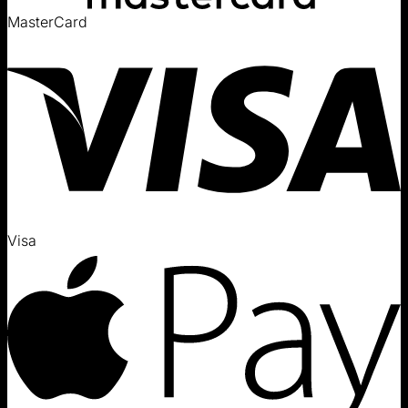
MasterCard
Visa