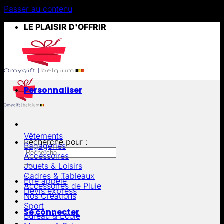
Passer au contenu
LE PLAISIR D'OFFRIR
Personnaliser
Vêtements
Recherche pour :
Bagageries
Accessoires
Jouets & Loisirs
Cadres & Tableaux
Être appelé
Accessoires de Pluie
Devis express
Nos Créations
Sport
Se connecter
Bureau & École