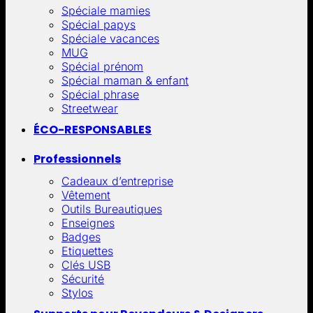
Spéciale mamies
Spécial papys
Spéciale vacances
MUG
Spécial prénom
Spécial maman & enfant
Spécial phrase
Streetwear
ÉCO-RESPONSABLES
Professionnels
Cadeaux d’entreprise
Vêtement
Outils Bureautiques
Enseignes
Badges
Etiquettes
Clés USB
Sécurité
Stylos