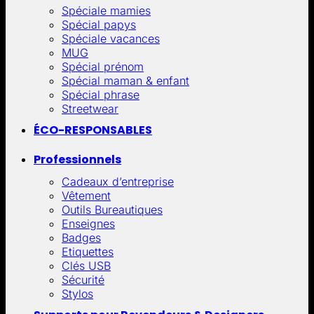
Spéciale mamies
Spécial papys
Spéciale vacances
MUG
Spécial prénom
Spécial maman & enfant
Spécial phrase
Streetwear
ÉCO-RESPONSABLES
Professionnels
Cadeaux d’entreprise
Vêtement
Outils Bureautiques
Enseignes
Badges
Etiquettes
Clés USB
Sécurité
Stylos