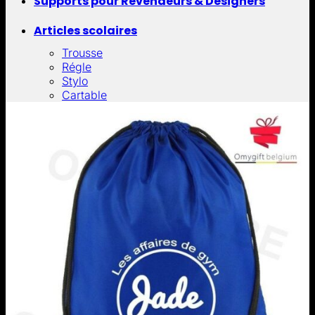
Supports pour Revendeurs & Designers
Articles scolaires
Trousse
Régle
Stylo
Cartable