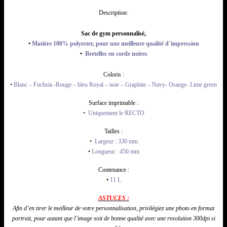
Description:
Sac de gym personnalisé,
•
Matière 100% polyester, pour une meilleure qualité d´impression
•
Bretelles en corde noires
Coloris :
•
Blanc – Fuchsia -Rouge – bleu Royal – noir – Graphite – Navy- Orange- Lime green
Surface imprimable :
•
Uniquement le RECTO
Tailles :
•
Largeur : 330
mm
•
Longueur : 450 mm
Contenance :
•
11 L
ASTUCES :
Afin d’en tirer le meilleur de votre personnalisation,
privilégiez
une photo en format
portrait, pour autant que l’image soit de bonne qualité avec une resolution 300dpi si