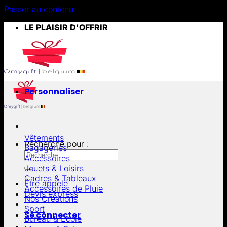
Passer au contenu
LE PLAISIR D'OFFRIR
Personnaliser
Vêtements
Recherche pour :
Bagageries
Accessoires
Jouets & Loisirs
Cadres & Tableaux
Être appelé
Accessoires de Pluie
Devis express
Nos Créations
Sport
Se connecter
Bureau & École