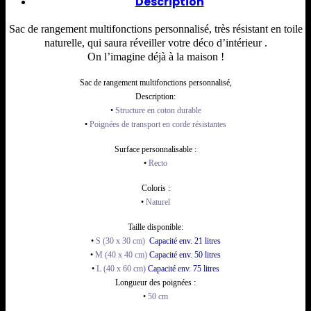
Description
Sac de rangement multifonctions personnalisé, très résistant en toile
naturelle, qui saura réveiller votre déco d’intérieur .
On l’imagine déjà à la maison !
Sac de rangement multifonctions personnalisé,
Description:
•
Structure en coton durable
•
Poignées de transport en corde résistantes
Surface personnalisable :
•
Recto
Coloris :
•
Naturel
Taille disponible:
•
S (30 x 30 cm)
Capacité env. 21 litres
•
M (40 x 40 cm)
Capacité
env. 50 litres
•
L (40 x 60 cm)
Capacité
env. 75 litres
Longueur des poignées :
•
50 cm