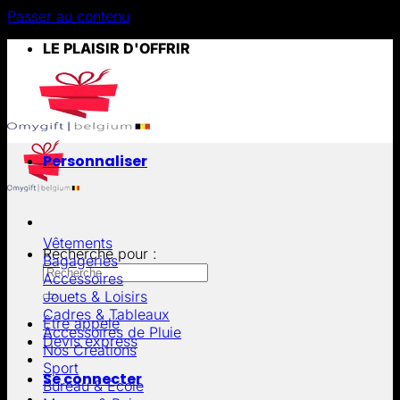
Passer au contenu
LE PLAISIR D'OFFRIR
Personnaliser
Vêtements
Recherche pour :
Bagageries
Accessoires
Jouets & Loisirs
Cadres & Tableaux
Être appelé
Accessoires de Pluie
Devis express
Nos Créations
Sport
Se connecter
Bureau & École