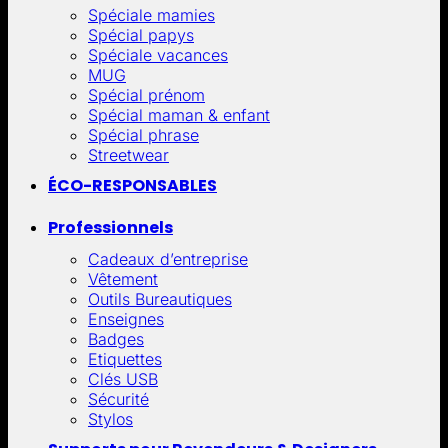
Spéciale mamies
Spécial papys
Spéciale vacances
MUG
Spécial prénom
Spécial maman & enfant
Spécial phrase
Streetwear
ÉCO-RESPONSABLES
Professionnels
Cadeaux d’entreprise
Vêtement
Outils Bureautiques
Enseignes
Badges
Etiquettes
Clés USB
Sécurité
Stylos