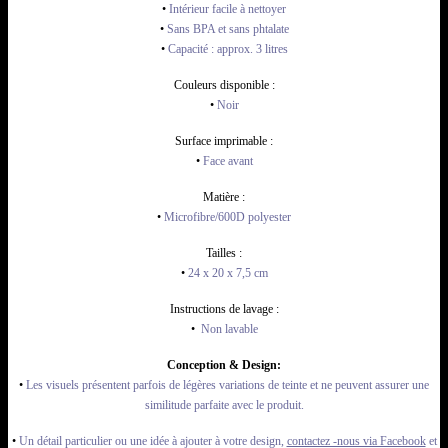
•
Intérieur facile à nettoyer
•
Sans BPA et sans phtalate
•
Capacité : approx. 3 litres
Couleurs disponible :
•
Noir
Surface imprimable :
•
Face avant
Matière :
•
Microfibre/600D polyester
Tailles :
•
24 x 20 x 7,5 cm
Instructions de lavage :
•
Non lavable
Conception & Design:
•
Les visuels présentent parfois de légères variations de teinte et ne peuvent assurer une
similitude parfaite avec le produit.
•
Un détail particulier ou une idée à ajouter à votre design,
contactez -nous via Facebook
et