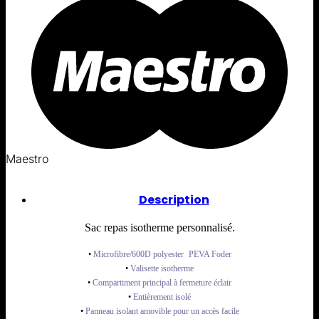
Maestro
Description
Sac repas isotherme personnalisé.
•
Microfibre/600D polyester PEVA Foder
•
Valisette isotherme
•
Compartiment principal à fermeture éclair
•
Entièrement isolé
•
Panneau isolant amovible pour un accès facile