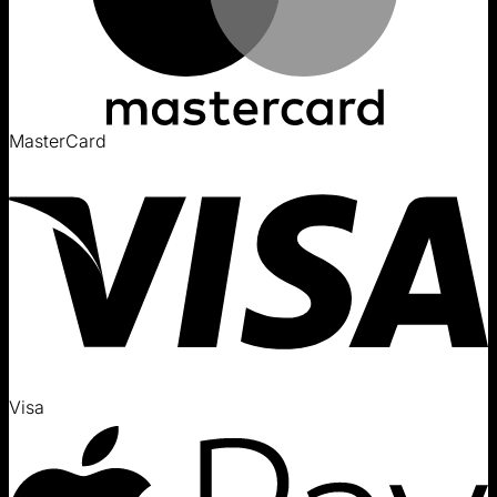
MasterCard
Visa