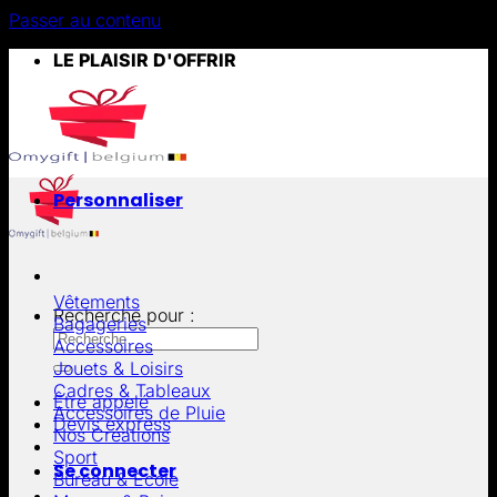
Passer au contenu
LE PLAISIR D'OFFRIR
Personnaliser
Vêtements
Recherche pour :
Bagageries
Accessoires
Jouets & Loisirs
Cadres & Tableaux
Être appelé
Accessoires de Pluie
Devis express
Nos Créations
Sport
Se connecter
Bureau & École