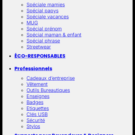
Spéciale mamies
Spécial papys
Spéciale vacances
MUG
Spécial prénom
Spécial maman & enfant
Spécial phrase
Streetwear
ÉCO-RESPONSABLES
Professionnels
Cadeaux d’entreprise
Vêtement
Outils Bureautiques
Enseignes
Badges
Etiquettes
Clés USB
Sécurité
Stylos