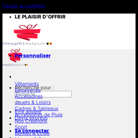
Passer au contenu
LE PLAISIR D'OFFRIR
Personnaliser
Vêtements
Recherche pour :
Bagageries
Accessoires
Jouets & Loisirs
Cadres & Tableaux
Être appelé
Accessoires de Pluie
Devis express
Nos Créations
Sport
Se connecter
Bureau & École