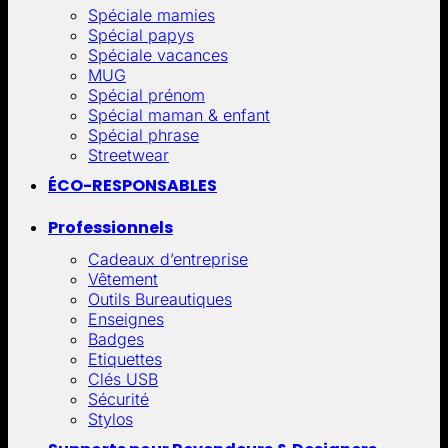
Spéciale mamies
Spécial papys
Spéciale vacances
MUG
Spécial prénom
Spécial maman & enfant
Spécial phrase
Streetwear
ÉCO-RESPONSABLES
Professionnels
Cadeaux d’entreprise
Vêtement
Outils Bureautiques
Enseignes
Badges
Etiquettes
Clés USB
Sécurité
Stylos