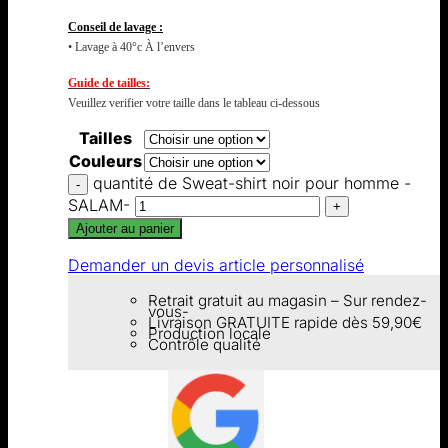
Conseil de lavage :
• Lavage à 40°c À l’envers
Guide de tailles:
Veuillez verifier votre taille dans le tableau ci-dessous
Tailles
Couleurs
quantité de Sweat-shirt noir pour homme -
SALAM-
Ajouter au panier
Demander un devis article personnalisé
Retrait gratuit au magasin – Sur rendez-
vous-
Livraison GRATUITE rapide dès 59,90€
Production locale
Contrôle qualité