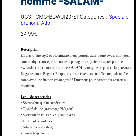
homme -SALAM-
UGS :
OMG-BCWUI20-S1
Catégories :
Spéciale
prénom
,
Ado
24,99
€
Description:
En plus d’être stylé et décontracté, nous portons aussi notre sweat-shirt pour
communiquer notre personnalité et partager nos goûts. Craquez pour ce
Sweatshirt pour homme imprimé
SALAM
synonyme de paix en langue arabe.
Élégante coupe Regular Fit qui ne vous laissera pas indifférents, fabriqué en
coton avec une finition coton gratté à l’intérieur pour garantir un confort au
quotidien.
Les + de cet article :
• Sweat-shirt qualité supérieure
• Qualité de son grammage 280 g/m2
• Variation de tailles : XS jusqu’à 4XL
• Différentes couleurs
• Adapté au sèche-linge
• Coupe Regular Fit