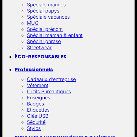
Spéciale mamies
Spécial papys
Spéciale vacances
MUG
Spécial prénom
Spécial maman & enfant
Spécial phrase
Streetwear
ÉCO-RESPONSABLES
Professionnels
Cadeaux d’entreprise
Vêtement
Outils Bureautiques
Enseignes
Badges
Etiquettes
Clés USB
Sécurité
Stylos