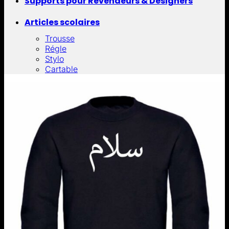
Supports pour Revendeurs & Designers
Articles scolaires
Trousse
Régle
Stylo
Cartable