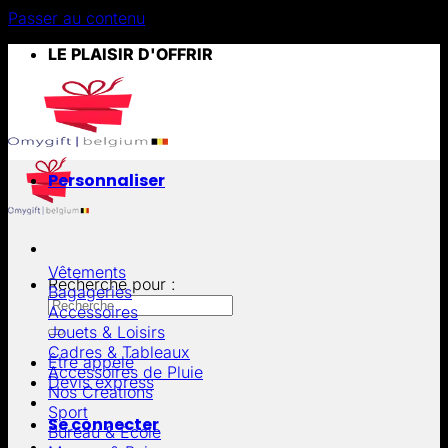
Passer au contenu
LE PLAISIR D'OFFRIR
Personnaliser
Vêtements
Recherche pour :
Bagageries
Accessoires
Jouets & Loisirs
Cadres & Tableaux
Être appelé
Accessoires de Pluie
Devis express
Nos Créations
Sport
Se connecter
Bureau & École