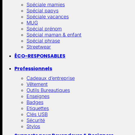
Spéciale mamies
Spécial papys
Spéciale vacances
MUG
Spécial prénom
Spécial maman & enfant
Spécial phrase
Streetwear
ÉCO-RESPONSABLES
Professionnels
Cadeaux d’entreprise
Vêtement
Outils Bureautiques
Enseignes
Badges
Etiquettes
Clés USB
Sécurité
Stylos