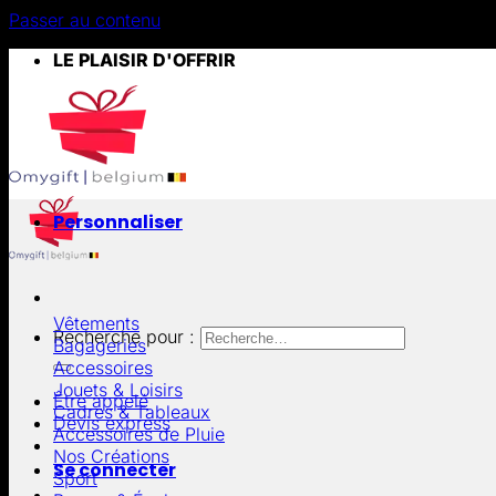
Passer au contenu
LE PLAISIR D'OFFRIR
Personnaliser
Vêtements
Recherche pour :
Bagageries
Accessoires
Jouets & Loisirs
Être appelé
Cadres & Tableaux
Devis express
Accessoires de Pluie
Nos Créations
Se connecter
Sport