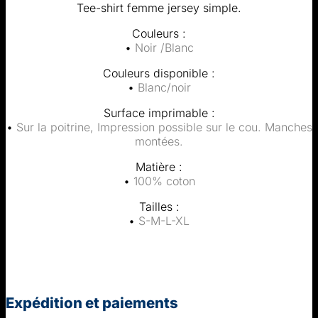
Tee-shirt femme jersey simple.
Couleurs :
•
Noir /Blanc
Couleurs disponible :
•
Blanc/noir
Surface imprimable :
•
Sur la poitrine, Impression possible sur le cou. Manches
montées.
Matière :
•
100% coton
Tailles :
•
S-M-L-XL
Expédition et paiements