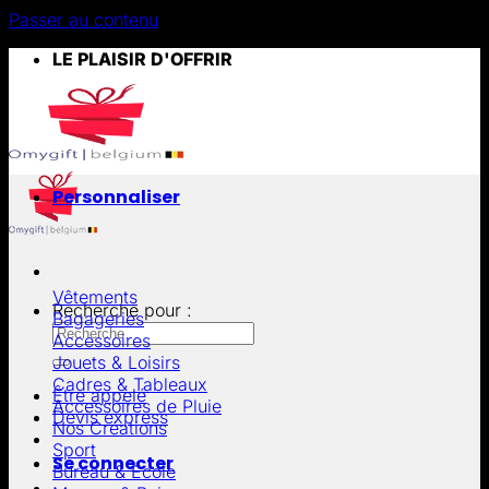
Passer au contenu
LE PLAISIR D'OFFRIR
Personnaliser
Vêtements
Recherche pour :
Bagageries
Accessoires
Jouets & Loisirs
Cadres & Tableaux
Être appelé
Accessoires de Pluie
Devis express
Nos Créations
Sport
Se connecter
Bureau & École