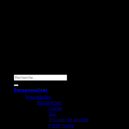
Mollie
Copyright 2026 ©
Omygift Belgium
Recherche pour :
Personnaliser
Nouveautés
Bagageries
Cabas
Sac
Trousse de beauté
Porte feuille