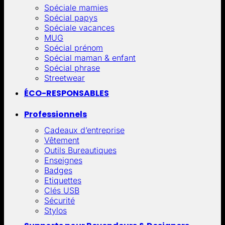
Spéciale mamies
Spécial papys
Spéciale vacances
MUG
Spécial prénom
Spécial maman & enfant
Spécial phrase
Streetwear
ÉCO-RESPONSABLES
Professionnels
Cadeaux d’entreprise
Vêtement
Outils Bureautiques
Enseignes
Badges
Etiquettes
Clés USB
Sécurité
Stylos