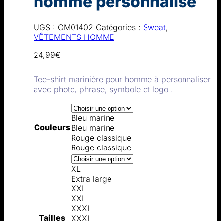
homme personnalisé
UGS :
OM01402
Catégories :
Sweat
,
VÊTEMENTS HOMME
24,99
€
Tee-shirt marinière pour homme à personnaliser
avec photo, phrase, symbole et logo .
Bleu marine
Couleurs
Bleu marine
Rouge classique
Rouge classique
XL
Extra large
XXL
XXL
XXXL
Tailles
XXXL