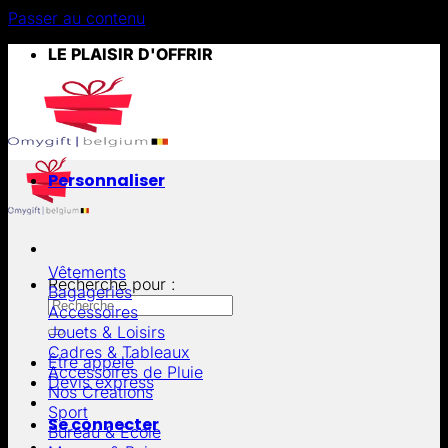
Passer au contenu
LE PLAISIR D'OFFRIR
Personnaliser
Vêtements
Recherche pour :
Bagageries
Accessoires
Jouets & Loisirs
Cadres & Tableaux
Être appelé
Accessoires de Pluie
Devis express
Nos Créations
Sport
Se connecter
Bureau & École