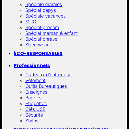
Spéciale mamies
Spécial papys
Spéciale vacances
MUG
Spécial prénom
Spécial maman & enfant
Spécial phrase
Streetwear
ÉCO-RESPONSABLES
Professionnels
Cadeaux d’entreprise
Vêtement
Outils Bureautiques
Enseignes
Badges
Etiquettes
Clés USB
Sécurité
Stylos