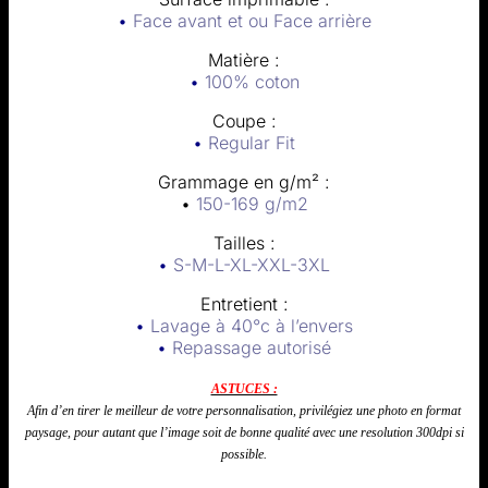
•
Face avant et ou Face arrière
Matière :
•
100% coton
Coupe :
•
Regular Fit
Grammage en g/m² :
•
150-169 g/m2
Tailles :
•
S-M-L-XL-XXL-3XL
Entretient :
•
Lavage à 40°c à l’envers
•
Repassage autorisé
ASTUCES :
Afin d’en tirer le meilleur de votre personnalisation,
privilégiez
une photo en format
paysage, pour autant que l’image soit de bonne qualité avec une resolution 300dpi si
possible.