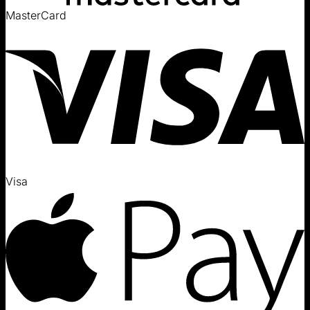
MasterCard
Visa