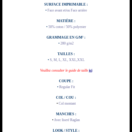
SURFACE IMPRIMABLE :
•
Face avant et/ou Face arrière
MATIÈRE :
•
50% coton / 50% polyester
GRAMMAGE EN G/M² :
•
280 g/m2
TAILLES :
•
S, M, L, XL, XXL,XXL
Veuillez consulter le guide de taille
ici
COUPE :
•
Regular Fit
COL / COU :
•
Col montant
MANCHES :
•
Avec liseré Raglan
LOOK / STYLE :