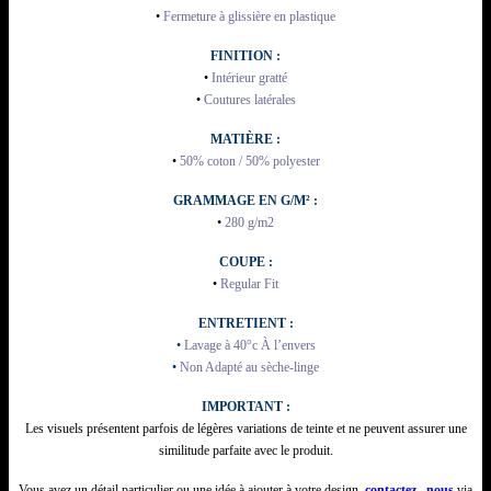
•
Fermeture à glissière en plastique
FINITION :
•
Intérieur gratté
•
Coutures latérales
MATIÈRE :
•
50% coton / 50% polyester
GRAMMAGE EN G/M² :
•
280 g/m2
COUPE :
•
Regular Fit
ENTRETIENT :
•
Lavage à 40°c À l’envers
•
Non Adapté au sèche-linge
IMPORTANT :
Les visuels présentent parfois de légères variations de teinte et ne peuvent assurer une
similitude parfaite avec le produit.
Vous avez un détail particulier ou une idée à ajouter à votre design,
contactez
–
nous
via