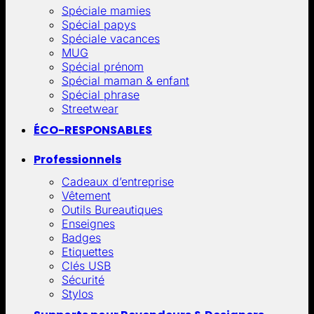
Spéciale mamies
Spécial papys
Spéciale vacances
MUG
Spécial prénom
Spécial maman & enfant
Spécial phrase
Streetwear
ÉCO-RESPONSABLES
Professionnels
Cadeaux d’entreprise
Vêtement
Outils Bureautiques
Enseignes
Badges
Etiquettes
Clés USB
Sécurité
Stylos