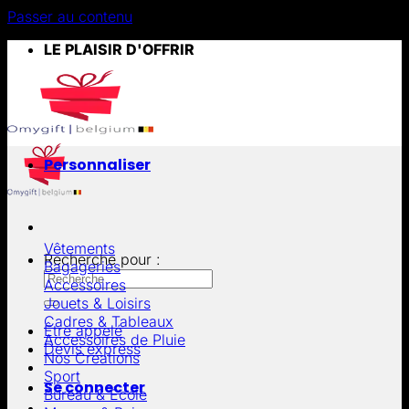
Passer au contenu
LE PLAISIR D'OFFRIR
Personnaliser
Vêtements
Recherche pour :
Bagageries
Accessoires
Jouets & Loisirs
Cadres & Tableaux
Être appelé
Accessoires de Pluie
Devis express
Nos Créations
Sport
Se connecter
Bureau & École