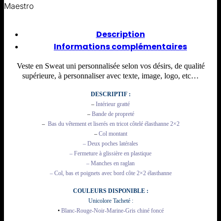
Maestro
Description
Informations complémentaires
Veste en Sweat uni personnalisée selon vos désirs, de qualité
supérieure, à personnaliser avec texte, image, logo, etc…
DESCRIPTIF :
–
Intérieur gratté
–
Bande de propreté
–
Bas du vêtement et liserés en tricot côtelé élasthanne 2×2
–
Col montant
– Deux poches latérales
– Fermeture à glissière en plastique
– Manches en raglan
– Col, bas et poignets avec bord côte 2×2 élasthanne
COULEURS DISPONIBLE :
Unicolore Tacheté :
•
Blanc-Rouge-Noir-Marine-Gris chiné foncé