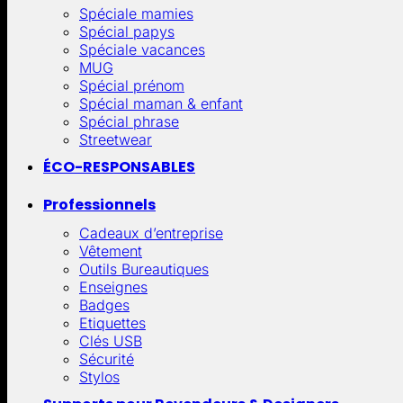
Spéciale mamies
Spécial papys
Spéciale vacances
MUG
Spécial prénom
Spécial maman & enfant
Spécial phrase
Streetwear
ÉCO-RESPONSABLES
Professionnels
Cadeaux d’entreprise
Vêtement
Outils Bureautiques
Enseignes
Badges
Etiquettes
Clés USB
Sécurité
Stylos