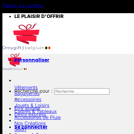
Passer au contenu
LE PLAISIR D'OFFRIR
Personnaliser
Vêtements
Recherche pour :
Bagageries
Accessoires
Jouets & Loisirs
Être appelé
Cadres & Tableaux
Devis express
Accessoires de Pluie
Nos Créations
Se connecter
Sport