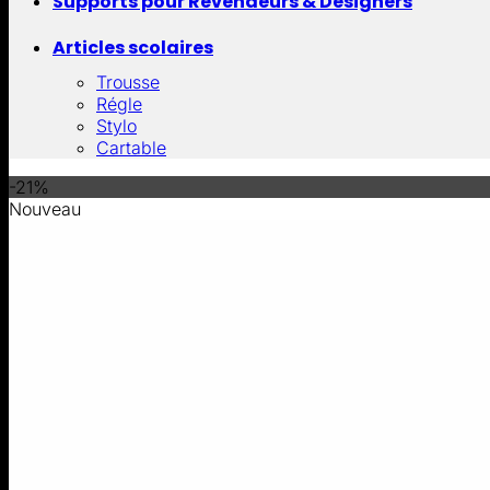
Supports pour Revendeurs & Designers
Articles scolaires
Trousse
Régle
Stylo
Cartable
-21%
Nouveau